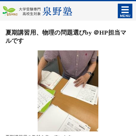
泉野塾｜大学受験
MENU
ホーム
夏期講習用、物理の問題選びby ＠HP担当マ
ルです
授業・料金案内
入塾のご案内
塾概要
お問い合わせ