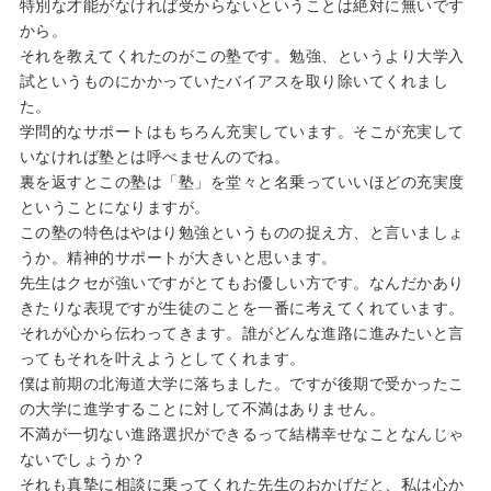
特別な才能がなければ受からないということは絶対に無いです
から。
それを教えてくれたのがこの塾です。勉強、というより大学入
試というものにかかっていたバイアスを取り除いてくれまし
た。
学問的なサポートはもちろん充実しています。そこが充実して
いなければ塾とは呼べませんのでね。
裏を返すとこの塾は「塾」を堂々と名乗っていいほどの充実度
ということになりますが。
この塾の特色はやはり勉強というものの捉え方、と言いましょ
うか。精神的サポートが大きいと思います。
先生はクセが強いですがとてもお優しい方です。なんだかあり
きたりな表現ですが生徒のことを一番に考えてくれています。
それが心から伝わってきます。誰がどんな進路に進みたいと言
ってもそれを叶えようとしてくれます。
僕は前期の北海道大学に落ちました。ですが後期で受かったこ
の大学に進学することに対して不満はありません。
不満が一切ない進路選択ができるって結構幸せなことなんじゃ
ないでしょうか？
それも真摯に相談に乗ってくれた先生のおかげだと、私は心か