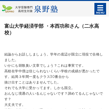
泉野塾｜大学受験
MENU
ホーム
富山大学経済学部 ・本西功和さん（二水高
校）
授業・料金案内
入塾のご案内
結論からお話ししましょう。学年の底辺が国立に現役で合格し
塾概要
ました。
いかにも胡散臭い文章でしょう？これは事実です。
お問い合わせ
高校在学中僕は信じられないくらい学校の成績が悪かったで
す。結局３年間一度もクラス30番台から
抜け出すことはありませんでした。
それでも大学に受かってます。しかも国立。
おんなじ境遇の人いるんじゃないです？諦めてるんじゃないで
す？
大丈夫です。